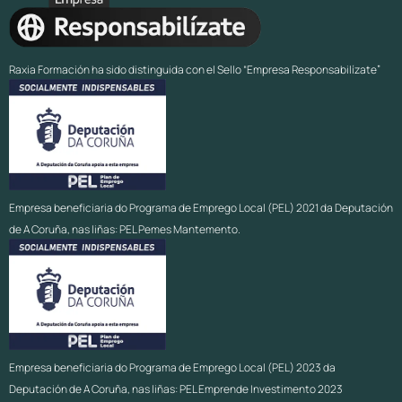
Raxia Formación ha sido distinguida con el Sello “Empresa Responsabilízate”
Empresa beneficiaria do Programa de Emprego Local (PEL) 2021 da Deputación
de A Coruña, nas liñas: PEL Pemes Mantemento.
Empresa beneficiaria do Programa de Emprego Local (PEL) 2023 da
Deputación de A Coruña, nas liñas: PEL Emprende Investimento 2023