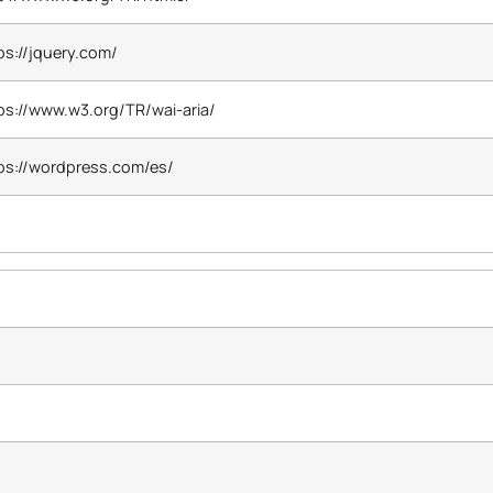
ps://jquery.com/
ps://www.w3.org/TR/wai-aria/
ps://wordpress.com/es/